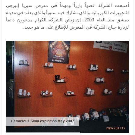
أصبحت الشركة عضواً بارزاً ومهماً في معرض سيريا إنيرجي
للتجهيزات الكهربائية والذي تشارك فيه سنوياً والذي يعقد في مدينة
دمشق منذ العام 2003. إن زبائن الشركة الكرام مدعوون دائماً
لزيارة جناح الشركة في المعرض للإطلاع على ما هو جديد.
Damascus Sima exhibition May 2007